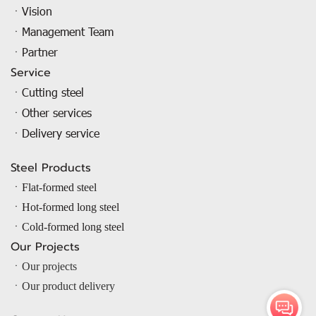
ㆍVision
ㆍManagement Team
ㆍPartner
Service
ㆍCutting steel
ㆍOther services
ㆍDelivery service
Steel Products
ㆍ
Flat-formed steel
ㆍ
Hot-formed long steel
ㆍ
Cold-formed long steel
Our Projects
ㆍOur projects
ㆍOur product delivery